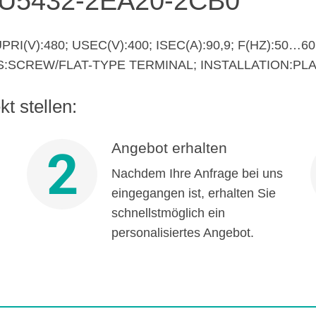
U5432-2EA20-2CB0
I(V):480; USEC(V):400; ISEC(A):90,9; F(HZ):50…6
ALS:SCREW/FLAT-TYPE TERMINAL; INSTALLATION:PLA
t stellen:
Angebot erhalten
2
Nachdem Ihre Anfrage bei uns
eingegangen ist, erhalten Sie
schnellstmöglich ein
personalisiertes Angebot.