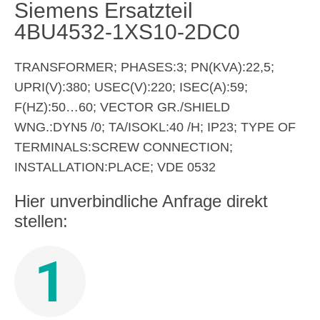
Siemens Ersatzteil
4BU4532-1XS10-2DC0
TRANSFORMER; PHASES:3; PN(KVA):22,5;
UPRI(V):380; USEC(V):220; ISEC(A):59;
F(HZ):50…60; VECTOR GR./SHIELD
WNG.:DYN5 /0; TA/ISOKL:40 /H; IP23; TYPE OF
TERMINALS:SCREW CONNECTION;
INSTALLATION:PLACE; VDE 0532
Hier unverbindliche Anfrage direkt
stellen:
1