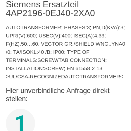
Siemens Ersatzteil
4AP2196-0EJ40-2XA0
AUTOTRANSFORMER; PHASES:3; PN,D(KVA):3;
UPRI(V):600; USEC(V):400; ISEC(A):4,33;
F(HZ):50…60; VECTOR GR./SHIELD WNG.:YNA0
/0; TA/ISOKL:40 /B; IP00; TYPE OF
TERMINALS:SCREW/TAB CONNECTION;
INSTALLATION:SCREW; EN 61558-2-13
>UL/CSA-RECOGNIZEDAUTOTRANSFORMER<
Hier unverbindliche Anfrage direkt
stellen:
1