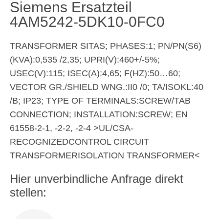
Siemens Ersatzteil
4AM5242-5DK10-0FC0
TRANSFORMER SITAS; PHASES:1; PN/PN(S6)
(KVA):0,535 /2,35; UPRI(V):460+/-5%;
USEC(V):115; ISEC(A):4,65; F(HZ):50…60;
VECTOR GR./SHIELD WNG.:II0 /0; TA/ISOKL:40
/B; IP23; TYPE OF TERMINALS:SCREW/TAB
CONNECTION; INSTALLATION:SCREW; EN
61558-2-1, -2-2, -2-4 >UL/CSA-
RECOGNIZEDCONTROL CIRCUIT
TRANSFORMERISOLATION TRANSFORMER<
Hier unverbindliche Anfrage direkt
stellen: