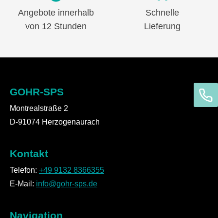
Angebote innerhalb
Schnelle
von 12 Stunden
Lieferung
GOHR-SPS
Montrealstraße 2
D-91074 Herzogenaurach
Kontakt
Telefon:
+49 9132 8366355
E-Mail:
info@gohr-sps.de
Navigation