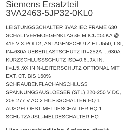
Siemens Ersatzteil
3VA2463-5JP32-0KL0
LEISTUNGSSCHALTER 3VA2 IEC FRAME 630
SCHALTVERMOEGENKLASSE M ICU=55KA @
415 V 3-POLIG, ANLAGENSCHUTZ ETU550, LSI,
IN=630A UEBERLASTSCHUTZ IR=252A …630A
KURZSCHLUSSSCHUTZ ISD=0,6..9X IN,
II=1,5..9X IN N-LEITERSCHUTZ OPTIONAL MIT
EXT. CT, BIS 160%
SCHRAUBENFLACHANSCHLUSS
SPANNUNGSAUSLOESER (STL) 220-250 V DC,
208-277 V AC 2 HILFSSCHALTER HQ 1
AUSGELOEST-MELDESCHALTER HQ 1
SCHUTZAUSL.-MELDESCHALTER HQ