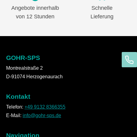
Angebote innerhalb
Schnelle
von 12 Stunden
Lieferung
GOHR-SPS
Montrealstraße 2
D-91074 Herzogenaurach
Kontakt
Telefon:
+49 9132 8366355
E-Mail:
info@gohr-sps.de
Navigation