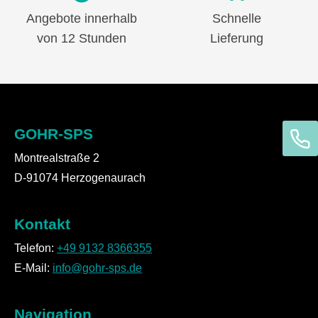
Angebote innerhalb
Schnelle
von 12 Stunden
Lieferung
GOHR-SPS
Montrealstraße 2
D-91074 Herzogenaurach
Kontakt
Telefon:
+49 9132 8366355
E-Mail:
info@gohr-sps.de
Navigation